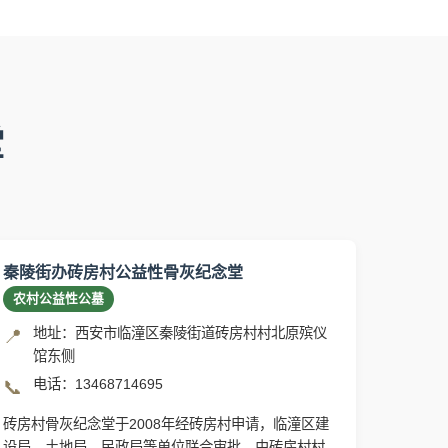
堂
秦陵街办砖房村公益性骨灰纪念堂
农村公益性公墓
地址：西安市临潼区秦陵街道砖房村村北原殡仪
📍
馆东侧
电话：13468714695
📞
砖房村骨灰纪念堂于2008年经砖房村申请，临潼区建
设局、土地局、民政局等单位联合审批，由砖房村村