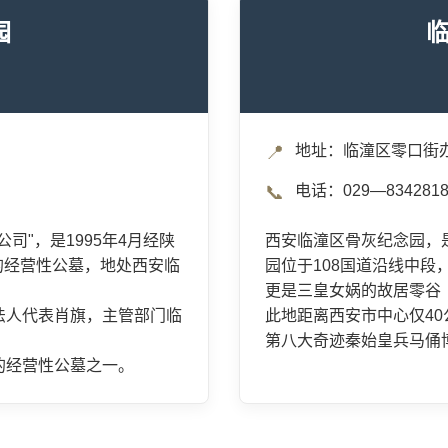
园
📍
地址：临潼区零口街
📞
电话：029—8342818
司"，是1995年4月经陕
西安临潼区骨灰纪念园，
立的经营性公墓，地处西安临
园位于108国道沿线中
更是三皇女娲的故居零谷
法人代表肖旗，主管部门临
此地距离西安市中心仅4
第八大奇迹秦始皇兵马俑
的经营性公墓之一。