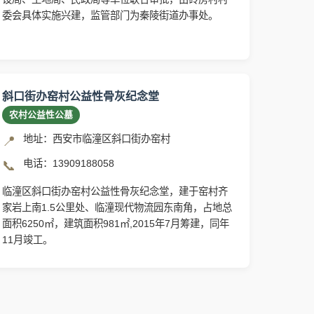
委会具体实施兴建，监管部门为秦陵街道办事处。
斜口街办窑村公益性骨灰纪念堂
农村公益性公墓
地址：西安市临潼区斜口街办窑村
📍
电话：13909188058
📞
临潼区斜口街办窑村公益性骨灰纪念堂，建于窑村齐
家岩上南1.5公里处、临潼现代物流园东南角，占地总
面积6250㎡，建筑面积981㎡,2015年7月筹建，同年
11月竣工。