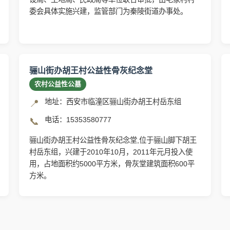
委会具体实施兴建，监管部门为秦陵街道办事处。
骊山街办胡王村公益性骨灰纪念堂
农村公益性公墓
地址：西安市临潼区骊山街办胡王村岳东组
📍
电话：15353580777
📞
骊山街办胡王村公益性骨灰纪念堂,位于骊山脚下胡王
村岳东组，兴建于2010年10月，2011年元月投入使
用，占地面积约5000平方米，骨灰堂建筑面积600平
方米。