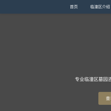
首页
临潼区介绍
专业临潼区墓园
查