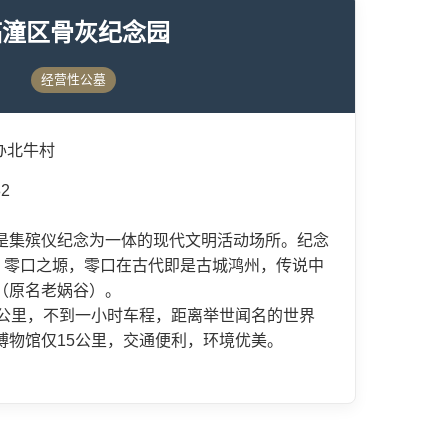
临潼区骨灰纪念园
经营性公墓
办北牛村
2
是集殡仪纪念为一体的现代文明活动场所。纪念
段，零口之塬，零口在古代即是古城鸿州，传说中
（原名老娲谷）。
0公里，不到一小时车程，距离举世闻名的世界
博物馆仅15公里，交通便利，环境优美。