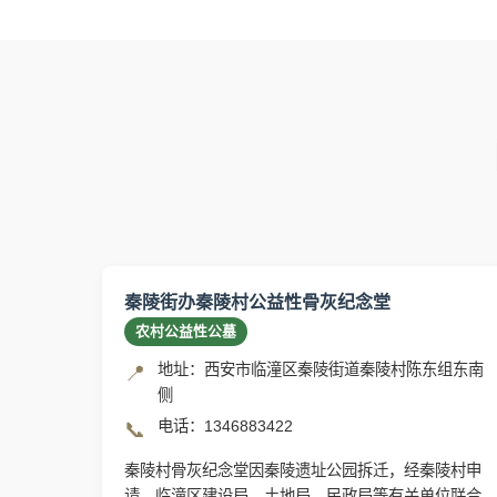
秦陵街办秦陵村公益性骨灰纪念堂
农村公益性公墓
地址：西安市临潼区秦陵街道秦陵村陈东组东南
📍
侧
电话：1346883422
📞
秦陵村骨灰纪念堂因秦陵遗址公园拆迁，经秦陵村申
请，临潼区建设局、土地局、民政局等有关单位联合