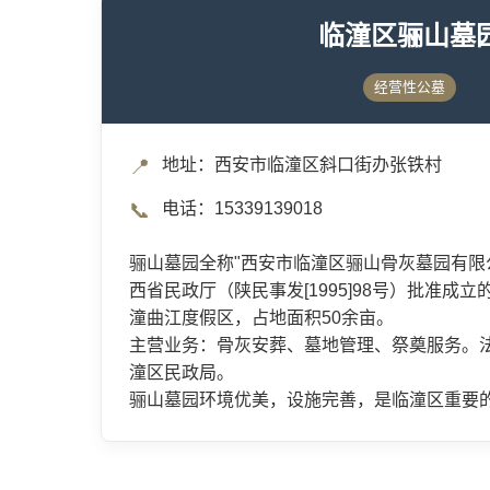
临潼区骊山墓
经营性公墓
📍
地址：西安市临潼区斜口街办张铁村
📞
电话：15339139018
骊山墓园全称"西安市临潼区骊山骨灰墓园有限公
西省民政厅（陕民事发[1995]98号）批准成
潼曲江度假区，占地面积50余亩。
主营业务：骨灰安葬、墓地管理、祭奠服务。
潼区民政局。
骊山墓园环境优美，设施完善，是临潼区重要