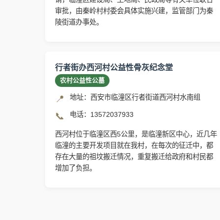
审批，由秦岭村村委会具体实施兴建，监管部门为秦
陵街道办事处。
行者街办西河村公益性骨灰纪念堂
农村公益性公墓
地址：西安市临潼区行者街道西河村水南组
📍
电话：13572037933
📞
西河村位于临潼区西5公里，是临潼新区中心，近几年
临潼的主要开发项目就在我村，在每次的征迁中，都
存在大量的祖坟搬迁情况，重复搬迁给政府和村民都
增加了负担。