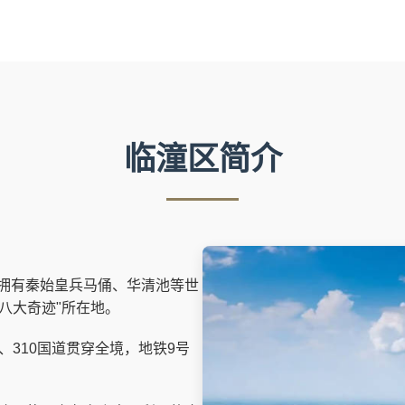
临潼区简介
拥有秦始皇兵马俑、华清池等世
八大奇迹"所在地。
、310国道贯穿全境，地铁9号